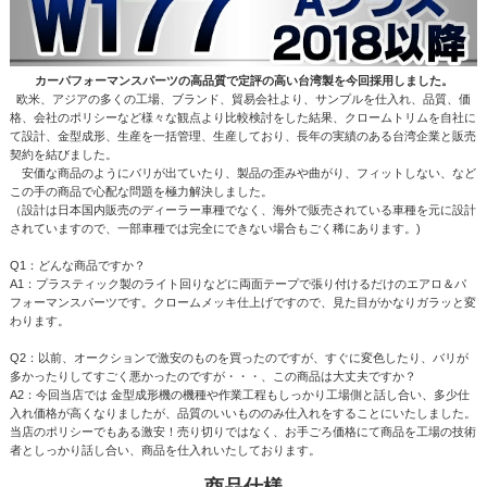
カーパフォーマンスパーツの高品質で定評の高い台湾製を今回採用しました。
欧米、アジアの多くの工場、ブランド、貿易会社より、サンプルを仕入れ、品質、価
格、会社のポリシーなど様々な観点より比較検討をした結果、クロームトリムを自社に
て設計、金型成形、生産を一括管理、生産しており、長年の実績のある台湾企業と販売
契約を結びました。
安価な商品のようにバリが出ていたり、製品の歪みや曲がり、フィットしない、など
この手の商品で心配な問題を極力解決しました。
（設計は日本国内販売のディーラー車種でなく、海外で販売されている車種を元に設計
されていますので、一部車種では完全にできない場合もごく稀にあります。)
Q1：どんな商品ですか？
A1：プラスティック製のライト回りなどに両面テープで張り付けるだけのエアロ＆パ
フォーマンスパーツです。クロームメッキ仕上げですので、見た目がかなりガラッと変
わります。
Q2：以前、オークションで激安のものを買ったのですが、すぐに変色したり、バリが
多かったりしてすごく悪かったのですが・・・、この商品は大丈夫ですか？
A2：今回当店では 金型成形機の機種や作業工程もしっかり工場側と話し合い、多少仕
入れ価格が高くなりましたが、品質のいいもののみ仕入れをすることにいたしました。
当店のポリシーでもある激安！売り切りではなく、お手ごろ価格にて商品を工場の技術
者としっかり話し合い、商品を仕入れいたしております。
商品仕様