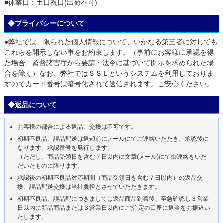
■休業日：土日祝日(出荷不可)
◆プライバシーについて
●弊社では、限られた個人情報について、いかなる第三者に対しても
これらを開示しない事をお約束します。（事前にお客様に承認を得
た場合、監督諸官庁から要請・法令に基づいて開示を求められた場
合を除く）なお、弊社ではＳＳＬというシステムを利用しておりま
すのでカード番号は暗号化されて送信されます。ご安心ください。
◆返品について
お客様の都合による返品、交換は不可です。
初期不良品、誤品配送は返却前にメールにてご連絡いただき、承認後に
なります。承認番号を発行します。
（ただし、商品受領日を含む７日以内に文章(メール)にて御連絡をいた
だいたものに限ります。
承認後の初期不良品対応期間（商品受領日を含む７日以内）の返品交
換、誤品配送交換は当社負担とさせていただきます。
初期不良品、誤品配につきましては返品商品到着後、至急確認し３営業
日以内に新品商品または３営業日以内にご指 定の口座に返金をお振込い
たします。