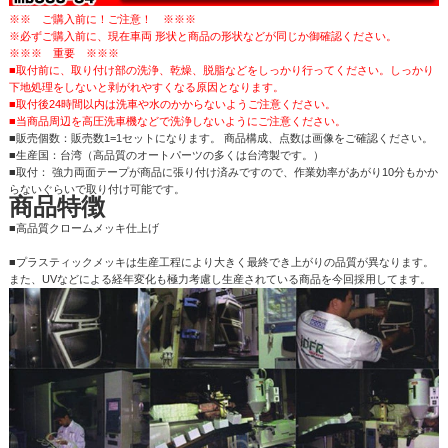
※※ ご購入前に！ご注意！ ※※※
※必ずご購入前に、現在車両 形状と商品の形状などが同じか御確認ください。
※※※ 重要 ※※※
■取付前に、取り付け部の洗浄、乾燥、脱脂などをしっかり行ってください。しっかり
下地処理をしないと剥がれやすくなる原因となります。
■取付後24時間以内は洗車や水のかからないようご注意ください。
■当商品周辺を高圧洗車機などで洗浄しないようにご注意ください。
■販売個数：販売数1=1セットになります。 商品構成、点数は画像をご確認ください。
■生産国：台湾（高品質のオートパーツの多くは台湾製です。）
■取付： 強力両面テープが商品に張り付け済みですので、作業効率があがり10分もかか
らないぐらいで取り付け可能です。
商品特徴
■高品質クロームメッキ仕上げ
■プラスティックメッキは生産工程により大きく最終でき上がりの品質が異なります。
また、UVなどによる経年変化も極力考慮し生産されている商品を今回採用してます。