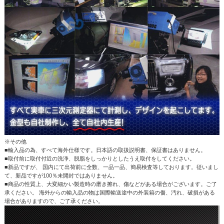
※その他
■輸入品の為、すべて海外仕様です。日本語の取扱説明書、保証書はありません。
■取付前に取付付近の洗浄、脱脂をしっかりとしたうえ取付をしてください。
■新品ですが、 国内にて出荷前に全数、一品一品、簡易検査等しております。従いまし
て、新品ですが100％未開封ではありません。
■商品の性質上、大変細かい製造時の磨き擦れ、傷などがある場合がございます。ご了
承ください。 海外からの輸入品の物は国際輸送途中の外装箱の傷、汚れ、破損がある
場合がありますので、ご了承ください。