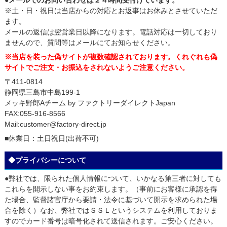
※土・日・祝日は当店からの対応とお返事はお休みとさせていただ
ます。
メールの返信は翌営業日以降になります。電話対応は一切しており
ませんので、質問等はメールにてお知らせください。
※当店を装った偽サイトが複数確認されております。くれぐれも偽
サイトでご注文・お振込をされないようご注意ください。
〒411-0814
静岡県三島市中島199-1
メッキ野郎Aチーム by ファクトリーダイレクトJapan
FAX:055-916-8566
Mail:customer@factory-direct.jp
■休業日：土日祝日(出荷不可)
◆プライバシーについて
●弊社では、限られた個人情報について、いかなる第三者に対しても
これらを開示しない事をお約束します。（事前にお客様に承認を得
た場合、監督諸官庁から要請・法令に基づいて開示を求められた場
合を除く）なお、弊社ではＳＳＬというシステムを利用しておりま
すのでカード番号は暗号化されて送信されます。ご安心ください。