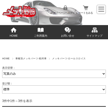
マイページへログイン
カートをみる
HOME
ご利用案内
お問い合せ
サイトマップ
HOME
車種別メッキパーツ-欧州車
メッキパーツ-ロールスロイス
表示切替：
並び順：
3件中1件～3件を表示