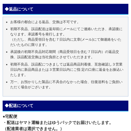
◆返品について
お客様の都合による返品、交換は不可です。
初期不良品、誤品配送は返却前にメールにてご連絡いただき、承認後に
なります。承認番号を発行します。
（ただし、商品受領日を含む７日以内に文章(メール)にて御連絡をいた
だいたものに限ります。
承認後の初期不良品対応期間（商品受領日を含む７日以内）の返品交
換、誤品配送交換は当社負担とさせていただきます。
初期不良品、誤品配につきましては返品商品到着後、至急確認し３営業
日以内に新品商品または３営業日以内にご指 定の口座に返金をお振込い
たします。
万一、お預かりした製品に不具合のなかった場合、往復送料をご負担い
ただく場合がございます。
◆配送について
●宅配便
・配送はヤマト運輸またはゆうパックでお届けいたします。
（配達業者は選択できません。）