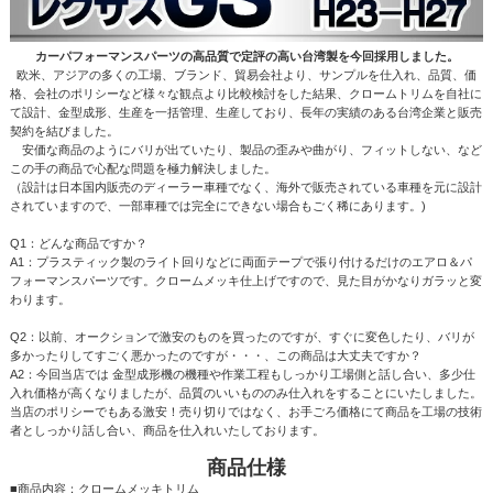
カーパフォーマンスパーツの高品質で定評の高い台湾製を今回採用しました。
欧米、アジアの多くの工場、ブランド、貿易会社より、サンプルを仕入れ、品質、価
格、会社のポリシーなど様々な観点より比較検討をした結果、クロームトリムを自社に
て設計、金型成形、生産を一括管理、生産しており、長年の実績のある台湾企業と販売
契約を結びました。
安価な商品のようにバリが出ていたり、製品の歪みや曲がり、フィットしない、など
この手の商品で心配な問題を極力解決しました。
（設計は日本国内販売のディーラー車種でなく、海外で販売されている車種を元に設計
されていますので、一部車種では完全にできない場合もごく稀にあります。)
Q1：どんな商品ですか？
A1：プラスティック製のライト回りなどに両面テープで張り付けるだけのエアロ＆パ
フォーマンスパーツです。クロームメッキ仕上げですので、見た目がかなりガラッと変
わります。
Q2：以前、オークションで激安のものを買ったのですが、すぐに変色したり、バリが
多かったりしてすごく悪かったのですが・・・、この商品は大丈夫ですか？
A2：今回当店では 金型成形機の機種や作業工程もしっかり工場側と話し合い、多少仕
入れ価格が高くなりましたが、品質のいいもののみ仕入れをすることにいたしました。
当店のポリシーでもある激安！売り切りではなく、お手ごろ価格にて商品を工場の技術
者としっかり話し合い、商品を仕入れいたしております。
商品仕様
■商品内容：クロームメッキトリム