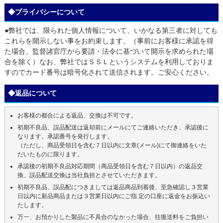
◆プライバシーについて
●弊社では、限られた個人情報について、いかなる第三者に対しても
これらを開示しない事をお約束します。（事前にお客様に承認を得
た場合、監督諸官庁から要請・法令に基づいて開示を求められた場
合を除く）なお、弊社ではＳＳＬというシステムを利用しておりま
すのでカード番号は暗号化されて送信されます。ご安心ください。
◆返品について
お客様の都合による返品、交換は不可です。
初期不良品、誤品配送は返却前にメールにてご連絡いただき、承認後に
なります。承認番号を発行します。
（ただし、商品受領日を含む７日以内に文章(メール)にて御連絡をいた
だいたものに限ります。
承認後の初期不良品対応期間（商品受領日を含む７日以内）の返品交
換、誤品配送交換は当社負担とさせていただきます。
初期不良品、誤品配につきましては返品商品到着後、至急確認し３営業
日以内に新品商品または３営業日以内にご指 定の口座に返金をお振込い
たします。
万一、お預かりした製品に不具合のなかった場合、往復送料をご負担い