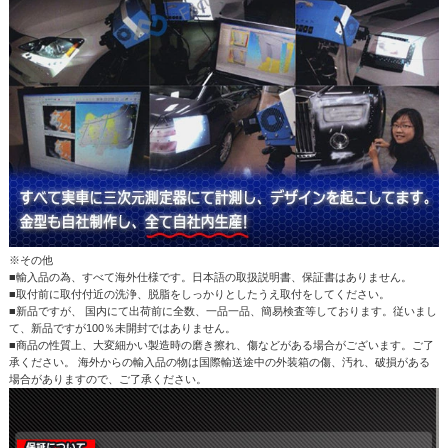
※その他
■輸入品の為、すべて海外仕様です。日本語の取扱説明書、保証書はありません。
■取付前に取付付近の洗浄、脱脂をしっかりとしたうえ取付をしてください。
■新品ですが、 国内にて出荷前に全数、一品一品、簡易検査等しております。従いまし
て、新品ですが100％未開封ではありません。
■商品の性質上、大変細かい製造時の磨き擦れ、傷などがある場合がございます。ご了
承ください。 海外からの輸入品の物は国際輸送途中の外装箱の傷、汚れ、破損がある
場合がありますので、ご了承ください。