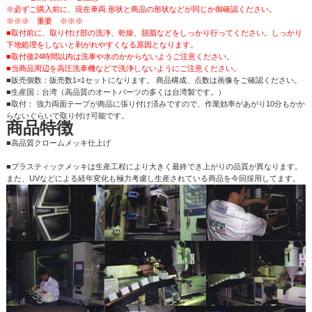
※必ずご購入前に、現在車両 形状と商品の形状などが同じか御確認ください。
※※※ 重要 ※※※
■取付前に、取り付け部の洗浄、乾燥、脱脂などをしっかり行ってください。しっかり
下地処理をしないと剥がれやすくなる原因となります。
■取付後24時間以内は洗車や水のかからないようご注意ください。
■当商品周辺を高圧洗車機などで洗浄しないようにご注意ください。
■販売個数：販売数1=1セットになります。 商品構成、点数は画像をご確認ください。
■生産国：台湾（高品質のオートパーツの多くは台湾製です。）
■取付： 強力両面テープが商品に張り付け済みですので、作業効率があがり10分もかか
らないぐらいで取り付け可能です。
商品特徴
■高品質クロームメッキ仕上げ
■プラスティックメッキは生産工程により大きく最終でき上がりの品質が異なります。
また、UVなどによる経年変化も極力考慮し生産されている商品を今回採用してます。