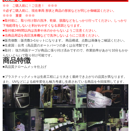
※※ ご購入前に！ご注意！ ※※※
※必ずご購入前に、現在車両 形状と商品の形状などが同じか御確認ください。
※※※ 重要 ※※※
■取付前に、取り付け部の洗浄、乾燥、脱脂などをしっかり行ってください。しっかり
下地処理をしないと剥がれやすくなる原因となります。
■取付後24時間以内は洗車や水のかからないようご注意ください。
■当商品周辺を高圧洗車機などで洗浄しないようにご注意ください。
■販売個数：販売数1=1セットになります。 商品構成、点数は画像をご確認ください。
■生産国：台湾（高品質のオートパーツの多くは台湾製です。）
■取付： 強力両面テープが商品に張り付け済みですので、作業効率があがり10分もかか
らないぐらいで取り付け可能です。
商品特徴
■高品質クロームメッキ仕上げ
■プラスティックメッキは生産工程により大きく最終でき上がりの品質が異なります。
また、UVなどによる経年変化も極力考慮し生産されている商品を今回採用してます。