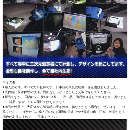
※その他
■輸入品の為、すべて海外仕様です。日本語の取扱説明書、保証書はありません。
■取付前に取付付近の洗浄、脱脂をしっかりとしたうえ取付をしてください。
■新品ですが、 国内にて出荷前に全数、一品一品、簡易検査等しております。従いまし
て、新品ですが100％未開封ではありません。
■商品の性質上、大変細かい製造時の磨き擦れ、傷などがある場合がございます。ご了
承ください。 海外からの輸入品の物は国際輸送途中の外装箱の傷、汚れ、破損がある
場合がありますので、ご了承ください。