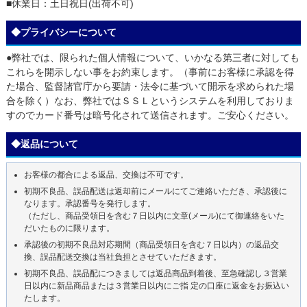
■休業日：土日祝日(出荷不可)
◆プライバシーについて
●弊社では、限られた個人情報について、いかなる第三者に対しても
これらを開示しない事をお約束します。（事前にお客様に承認を得
た場合、監督諸官庁から要請・法令に基づいて開示を求められた場
合を除く）なお、弊社ではＳＳＬというシステムを利用しておりま
すのでカード番号は暗号化されて送信されます。ご安心ください。
◆返品について
お客様の都合による返品、交換は不可です。
初期不良品、誤品配送は返却前にメールにてご連絡いただき、承認後に
なります。承認番号を発行します。
（ただし、商品受領日を含む７日以内に文章(メール)にて御連絡をいた
だいたものに限ります。
承認後の初期不良品対応期間（商品受領日を含む７日以内）の返品交
換、誤品配送交換は当社負担とさせていただきます。
初期不良品、誤品配につきましては返品商品到着後、至急確認し３営業
日以内に新品商品または３営業日以内にご指 定の口座に返金をお振込い
たします。