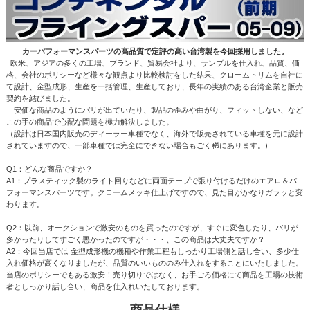
カーパフォーマンスパーツの高品質で定評の高い台湾製を今回採用しました。
欧米、アジアの多くの工場、ブランド、貿易会社より、サンプルを仕入れ、品質、価
格、会社のポリシーなど様々な観点より比較検討をした結果、クロームトリムを自社に
て設計、金型成形、生産を一括管理、生産しており、長年の実績のある台湾企業と販売
契約を結びました。
安価な商品のようにバリが出ていたり、製品の歪みや曲がり、フィットしない、など
この手の商品で心配な問題を極力解決しました。
（設計は日本国内販売のディーラー車種でなく、海外で販売されている車種を元に設計
されていますので、一部車種では完全にできない場合もごく稀にあります。)
Q1：どんな商品ですか？
A1：プラスティック製のライト回りなどに両面テープで張り付けるだけのエアロ＆パ
フォーマンスパーツです。クロームメッキ仕上げですので、見た目がかなりガラッと変
わります。
Q2：以前、オークションで激安のものを買ったのですが、すぐに変色したり、バリが
多かったりしてすごく悪かったのですが・・・、この商品は大丈夫ですか？
A2：今回当店では 金型成形機の機種や作業工程もしっかり工場側と話し合い、多少仕
入れ価格が高くなりましたが、品質のいいもののみ仕入れをすることにいたしました。
当店のポリシーでもある激安！売り切りではなく、お手ごろ価格にて商品を工場の技術
者としっかり話し合い、商品を仕入れいたしております。
商品仕様